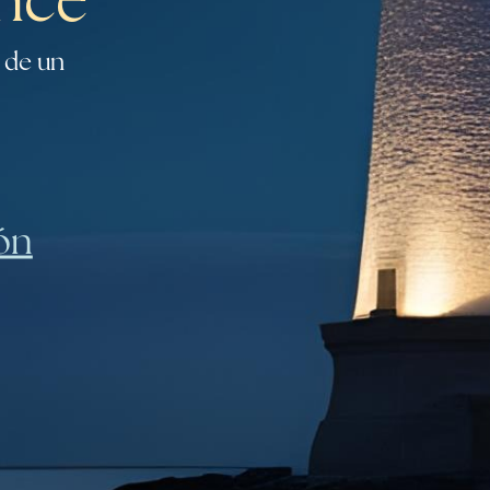
nce
 de un
ión